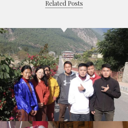
Related Posts
IT-Kurs für 75 Schüler*innen im ländlichen
Bhutan
Projekte in Bhutan
Uncategorized