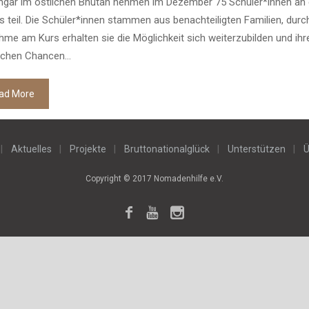
ngar im östlichen Bhutan nehmen im Dezember 75 Schüler*innen an
s teil. Die Schüler*innen stammen aus benachteiligten Familien, durc
hme am Kurs erhalten sie die Möglichkeit sich weiterzubilden und ihr
ichen Chancen...
ad More
Aktuelles
Projekte
Bruttonationalglück
Unterstützen
Ü
Copyright © 2017 Nomadenhilfe e.V.