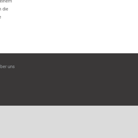
 einem
h die
e
ber uns