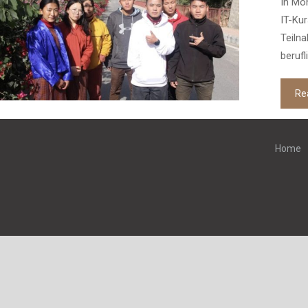
IT-Kurs für 75 Schüler*innen
In Mo
IT-Kur
im ländlichen Bhutan
Teilna
berufl
Projekte in Bhutan
Uncategorized
Re
Home