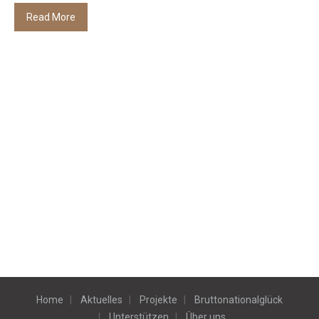
Read More
Home
Aktuelles
Projekte
Bruttonationalglück
Unterstützen
Über uns